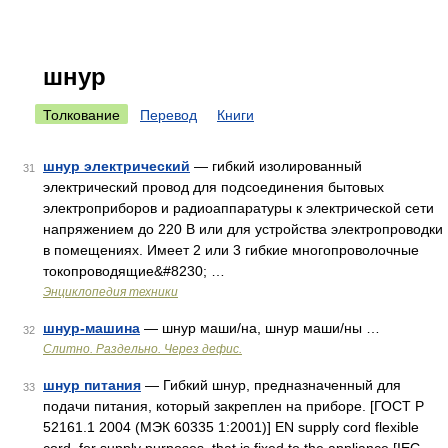
шнур
Толкование
Перевод
Книги
шнур электрический
— гибкий изолированный
31
электрический провод для подсоединения бытовых
электроприборов и радиоаппаратуры к электрической сети
напряжением до 220 В или для устройства электропроводки
в помещениях. Имеет 2 или 3 гибкие многопроволочные
токопроводящие&#8230; …
Энциклопедия техники
шнур-машина
— шнур маши/на, шнур маши/ны …
32
Слитно. Раздельно. Через дефис.
шнур питания
— Гибкий шнур, предназначенный для
33
подачи питания, который закреплен на приборе. [ГОСТ Р
52161.1 2004 (МЭК 60335 1:2001)] EN supply cord flexible