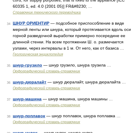
cord, for supply purposes, that is fixed to the appliance [IEC
60335 1, ed. 4.0 (2001 05)] FR&#8230; …
Справочник технического переводчика
ШНУР ОРИЕНТИР
— подсобное приспособление в виде
34
мерной ленты или шнура, который протягивается вдоль оси
горной разведочной выработки примерно посередине ее
длинной стенки. На всем протяжении Ш. о. размечается
узлами, через интервалы в 1 м. От него, как от базиса …
Геологическая энциклопедия
шнур-грузило
— шнур грузило, шнура грузила …
35
Орфографический словарь-справочник
шнур-дюралайт
— шнур дюралайт, шнура дюралайта …
36
Орфографический словарь-справочник
шнур-машина
— шнур машина, шнура машины …
37
Орфографический словарь-справочник
шнур-поплавок
— шнур поплавок, шнура поплавка …
38
Орфографический словарь-справочник
шнур-чулок
— шнур чулок, шнура чулка …