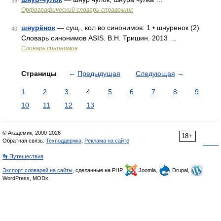
39
Орфографический словарь-справочник
шнурёнок
— сущ., кол во синонимов: 1 • шнуренок (2)
40
Словарь синонимов ASIS. В.Н. Тришин. 2013 …
Словарь синонимов
Страницы
←
Предыдущая
Следующая
→
1
2
3
4
5
6
7
8
9
10
11
12
13
© Академик, 2000-2026
18+
Обратная связь:
Техподдержка
,
Реклама на сайте
👣 Путешествия
Экспорт словарей на сайты
, сделанные на PHP,
Joomla,
Drupal,
WordPress, MODx.